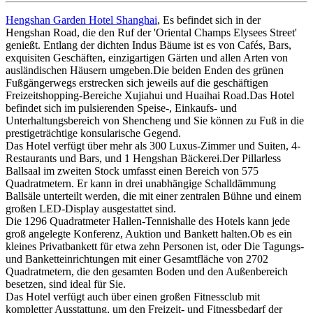
Hengshan Garden Hotel Shanghai
, Es befindet sich in der
Hengshan Road, die den Ruf der 'Oriental Champs Elysees Street'
genießt. Entlang der dichten Indus Bäume ist es von Cafés, Bars,
exquisiten Geschäften, einzigartigen Gärten und allen Arten von
ausländischen Häusern umgeben.Die beiden Enden des grünen
Fußgängerwegs erstrecken sich jeweils auf die geschäftigen
Freizeitshopping-Bereiche Xujiahui und Huaihai Road.Das Hotel
befindet sich im pulsierenden Speise-, Einkaufs- und
Unterhaltungsbereich von Shencheng und Sie können zu Fuß in die
prestigeträchtige konsularische Gegend.
Das Hotel verfügt über mehr als 300 Luxus-Zimmer und Suiten, 4-
Restaurants und Bars, und 1 Hengshan Bäckerei.Der Pillarless
Ballsaal im zweiten Stock umfasst einen Bereich von 575
Quadratmetern. Er kann in drei unabhängige Schalldämmung
Ballsäle unterteilt werden, die mit einer zentralen Bühne und einem
großen LED-Display ausgestattet sind.
Die 1296 Quadratmeter Hallen-Tennishalle des Hotels kann jede
groß angelegte Konferenz, Auktion und Bankett halten.Ob es ein
kleines Privatbankett für etwa zehn Personen ist, oder Die Tagungs-
und Banketteinrichtungen mit einer Gesamtfläche von 2702
Quadratmetern, die den gesamten Boden und den Außenbereich
besetzen, sind ideal für Sie.
Das Hotel verfügt auch über einen großen Fitnessclub mit
kompletter Ausstattung, um den Freizeit- und Fitnessbedarf der