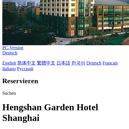
PC-Version
Deutsch
English
简体中文
繁體中文
日本語
한국어
Deutsch
Français
Italiano
Русский
Reservieren
Suchen
Hengshan Garden Hotel
Shanghai